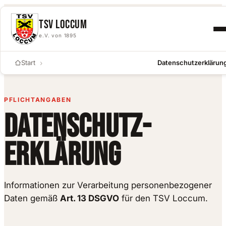
Skip to content
TSV LOCCUM
e.V. von 1895
Start
›
Datenschutzerklärun
PFLICHTANGABEN
DATENSCHUTZ­
ERKLÄRUNG
Informationen zur Verarbeitung personenbezogener
Daten gemäß
Art. 13 DSGVO
für den TSV Loccum.